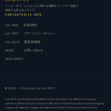
リーグ・オブ・レジェンドに関する情報をプレイヤー目線で
発信する非公式メディア。
CONTENTS
SITE INFO
LOL WIKI
利用規約
LOL TIPS
プライバシーポリシー
LOL QUIZ
運営者情報
SKINS
お問い合わせ
SKIN SERIES
© 2026 — Produced by LoL SPoT
LoL SPoT is not endorsed by Riot Games and does not reflect the views or
opinions of Riot Games or anyone officially involved in producing or managing
League of Legends. League of Legends and Riot Games are trademarks or