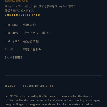
リーグ・オブ・レジェンドに関する情報をプレイヤー目線で
発信する非公式メディア。
CONTENTS
SITE INFO
LOL WIKI
利用規約
LOL TIPS
プライバシーポリシー
LOL QUIZ
運営者情報
SKINS
お問い合わせ
SKIN SERIES
© 2026 — Produced by LoL SPoT
LoL SPoT is not endorsed by Riot Games and does not reflect the views or
opinions of Riot Games or anyone officially involved in producing or managing
League of Legends. League of Legends and Riot Games are trademarks or