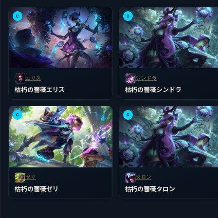
C
C
エリス
シンドラ
枯朽の薔薇エリス
枯朽の薔薇シンドラ
C
C
ゼリ
タロン
枯朽の薔薇ゼリ
枯朽の薔薇タロン