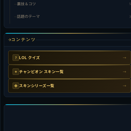
裏技＆コツ
5
話題のテーマ
3
コンテンツ
LOL クイズ
?
→
チャンピオン スキン一覧
✦
→
スキンシリーズ一覧
◈
→