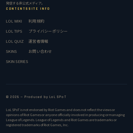
発信する非公式メディア。
CONTENTS
SITE INFO
LOL WIKI
利用規約
LOL TIPS
プライバシーポリシー
LOL QUIZ
運営者情報
SKINS
お問い合わせ
SKIN SERIES
© 2026 — Produced by LoL SPoT
LoL SPoT is not endorsed by Riot Games and does not reflect the views or
opinions of Riot Games or anyone officially involved in producing or managing
League of Legends. League of Legends and Riot Games are trademarks or
registered trademarks of Riot Games, Inc.