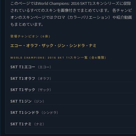
このページではWorld Champions: 2016 SKT T1スキンシリーズに収録
されているすべてのスキンを画像付きでまとめています。 各チャンピ
オンのスキンページではクロマ（カラーバリエーション）や紹介動画
もまとめています。
登場チャンピオン（6体）
エコー
・
オラフ
・
ザック
・
ジン
・
シンドラ
・
ナミ
WORLD CHAMPIONS: 2016 SKT T1スキン一覧（全6種類）
SKT T1 エコー
（エコー）
SKT T1 オラフ
（オラフ）
SKT T1 ザック
（ザック）
SKT T1 ジン
（ジン）
SKT T1 シンドラ
（シンドラ）
SKT T1 ナミ
（ナミ）