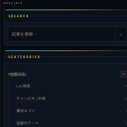
SEARCH
⌕
CATEGORIES
攻略Wiki
0
LoL用語
6
チャンピオン対策
2
裏技＆コツ
5
話題のテーマ
3