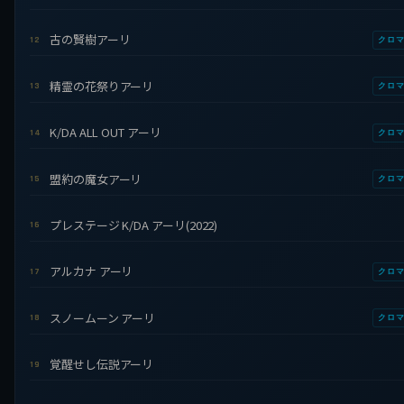
古の賢樹アーリ
12
クロ
精霊の花祭りアーリ
13
クロ
K/DA ALL OUT アーリ
14
クロ
盟約の魔女アーリ
15
クロ
プレステージ K/DA アーリ(2022)
16
アルカナ アーリ
17
クロ
スノームーン アーリ
18
クロ
覚醒せし伝説アーリ
19