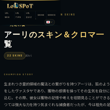
LOL
LOL
LOL
LEAGUE OF LEGENDS — CHAMPION SKINS
SKINS
SERIES
WIKI
TIPS
QUIZ
九尾の狐
アーリのスキン＆クロマ一
覧
22 SKINS
Ahri
CHAMPION STORY
生まれつき霊的領域の魔法との繋がりを持つアーリは、狐のよう
をしたヴァスタヤであり、獲物の感情を操ってその生気を自分に
込む。その際、彼女は獲物の記憶や考えを垣間見ることができ
つては強大な力を持つ気まぐれな捕食者だったが、今は祖先の