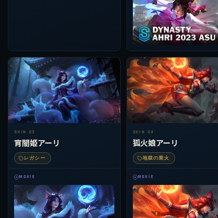
SKIN 03
SKIN 04
宵闇姫アーリ
狐火娘アーリ
レガシー
地獄の業火
MOVIE
MOVIE