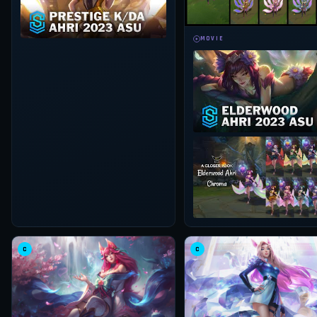
MOVIE
C
C