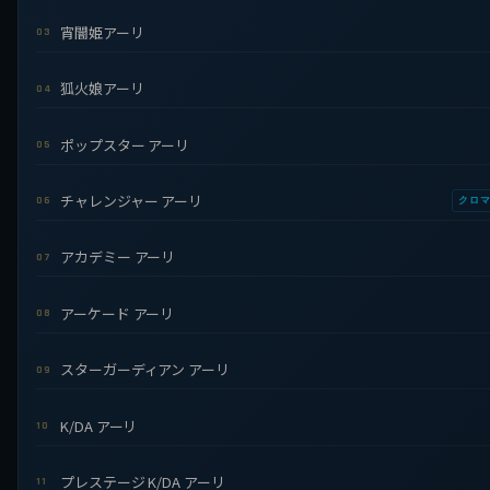
宵闇姫アーリ
03
狐火娘アーリ
04
ポップスター アーリ
05
チャレンジャー アーリ
06
クロ
アカデミー アーリ
07
アーケード アーリ
08
スターガーディアン アーリ
09
K/DA アーリ
10
プレステージ K/DA アーリ
11