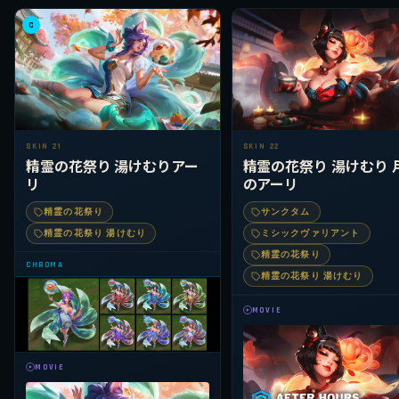
C
SKIN 21
SKIN 22
精霊の花祭り 湯けむりアー
精霊の花祭り 湯けむり 
リ
のアーリ
精霊の花祭り
サンクタム
精霊の花祭り 湯けむり
ミシックヴァリアント
精霊の花祭り
CHROMA
精霊の花祭り 湯けむり
MOVIE
MOVIE