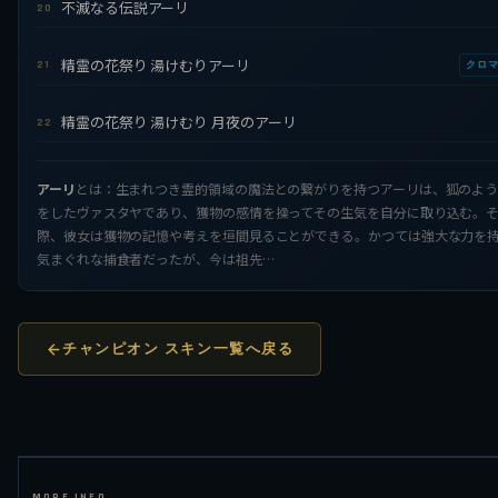
不滅なる伝説アーリ
20
精霊の花祭り 湯けむりアーリ
21
クロ
精霊の花祭り 湯けむり 月夜のアーリ
22
アーリ
とは：生まれつき霊的領域の魔法との繋がりを持つアーリは、狐のよ
をしたヴァスタヤであり、獲物の感情を操ってその生気を自分に取り込む。
際、彼女は獲物の記憶や考えを垣間見ることができる。かつては強大な力を
気まぐれな捕食者だったが、今は祖先…
チャンピオン スキン一覧へ戻る