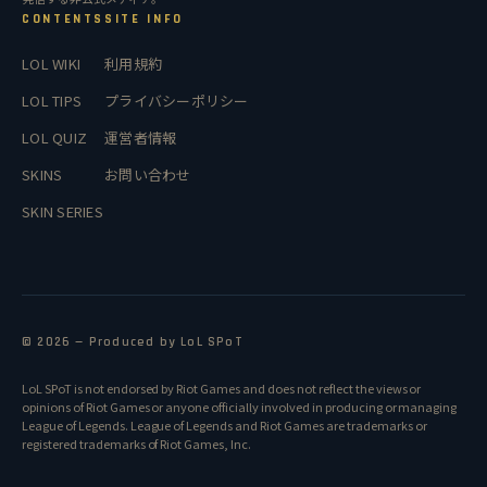
CONTENTS
SITE INFO
LOL WIKI
利用規約
LOL TIPS
プライバシーポリシー
LOL QUIZ
運営者情報
SKINS
お問い合わせ
SKIN SERIES
© 2026 — Produced by LoL SPoT
LoL SPoT is not endorsed by Riot Games and does not reflect the views or
opinions of Riot Games or anyone officially involved in producing or managing
League of Legends. League of Legends and Riot Games are trademarks or
registered trademarks of Riot Games, Inc.