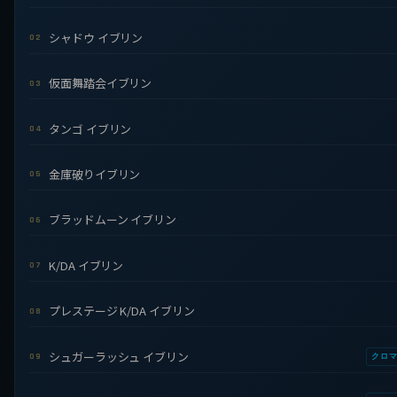
シャドウ イブリン
02
仮面舞踏会イブリン
03
タンゴ イブリン
04
金庫破りイブリン
05
ブラッドムーン イブリン
06
K/DA イブリン
07
プレステージ K/DA イブリン
08
シュガーラッシュ イブリン
09
クロ