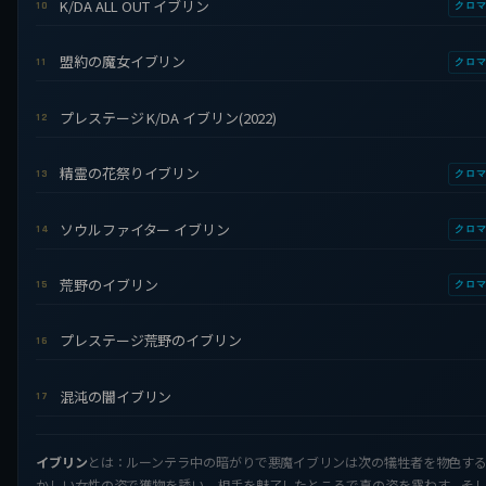
K/DA ALL OUT イブリン
10
クロ
盟約の魔女イブリン
11
クロ
プレステージ K/DA イブリン(2022)
12
精霊の花祭りイブリン
13
クロ
ソウルファイター イブリン
14
クロ
荒野のイブリン
15
クロ
プレステージ荒野のイブリン
16
混沌の闇イブリン
17
イブリン
とは：ルーンテラ中の暗がりで悪魔イブリンは次の犠牲者を物色す
かしい女性の姿で獲物を誘い、相手を魅了したところで真の姿を露わす。そ