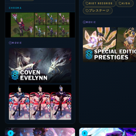
RIOT RECORDS
K/DA
CHROMA
プレステージ
MOVIE
MOVIE
C
C