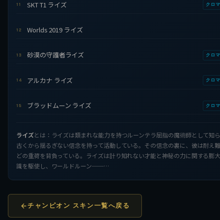
SKT T1 ライズ
11
クロ
Worlds 2019 ライズ
12
砂漠の守護者ライズ
13
クロ
アルカナ ライズ
14
クロ
ブラッドムーン ライズ
15
クロ
ライズ
とは：ライズは類まれな能力を持つルーンテラ屈指の魔術師として知
古くから揺るぎない信念を持って活動している。その信念の裏に、彼は耐え
どの重荷を背負っている。ライズは計り知れない才能と神秘の力に関する膨
識を駆使し、ワールドルーン──…
チャンピオン スキン一覧へ戻る