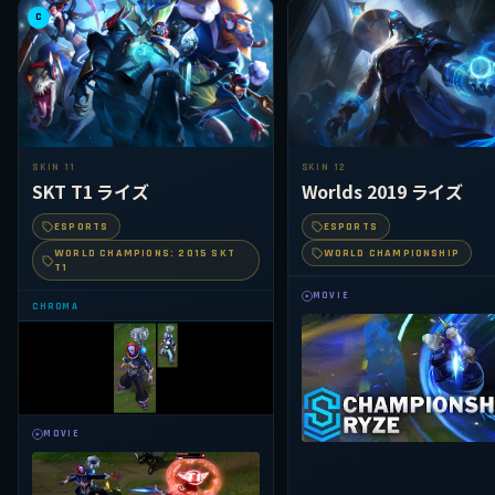
C
SKIN 11
SKIN 12
SKT T1 ライズ
Worlds 2019 ライズ
ESPORTS
ESPORTS
WORLD CHAMPIONS: 2015 SKT
WORLD CHAMPIONSHIP
T1
MOVIE
CHROMA
MOVIE