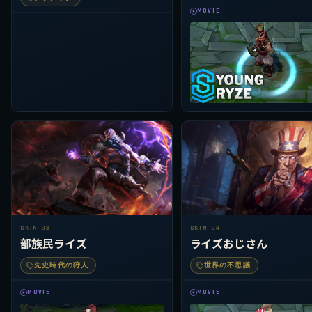
MOVIE
SKIN 03
SKIN 04
部族民ライズ
ライズおじさん
先史時代の狩人
世界の不思議
MOVIE
MOVIE