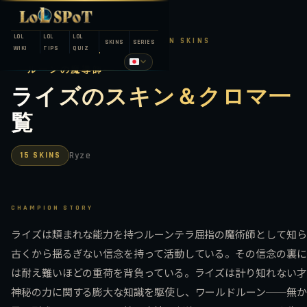
LOL
LOL
LOL
LEAGUE OF LEGENDS — CHAMPION SKINS
SKINS
SERIES
WIKI
TIPS
QUIZ
ルーンの魔導師
ライズのスキン＆クロマ一
覧
15 SKINS
Ryze
CHAMPION STORY
ライズは類まれな能力を持つルーンテラ屈指の魔術師として知ら
古くから揺るぎない信念を持って活動している。その信念の裏に
は耐え難いほどの重荷を背負っている。ライズは計り知れない才
神秘の力に関する膨大な知識を駆使し、ワールドルーン──無か