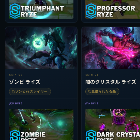
SKIN 07
SKIN 08
ゾンビ ライズ
闇のクリスタル ライズ
ゾンビVSスレイヤー
血塗られた石晶
MOVIE
MOVIE