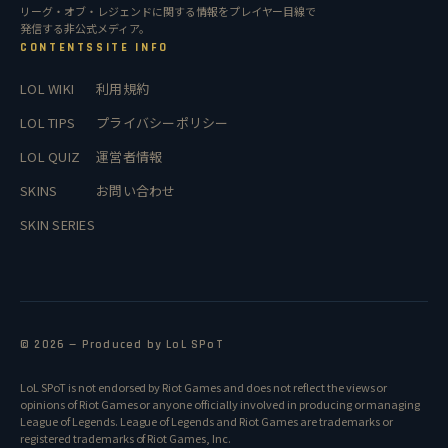
リーグ・オブ・レジェンドに関する情報をプレイヤー目線で
発信する非公式メディア。
CONTENTS
SITE INFO
LOL WIKI
利用規約
LOL TIPS
プライバシーポリシー
LOL QUIZ
運営者情報
SKINS
お問い合わせ
SKIN SERIES
© 2026 — Produced by LoL SPoT
LoL SPoT is not endorsed by Riot Games and does not reflect the views or
opinions of Riot Games or anyone officially involved in producing or managing
League of Legends. League of Legends and Riot Games are trademarks or
registered trademarks of Riot Games, Inc.