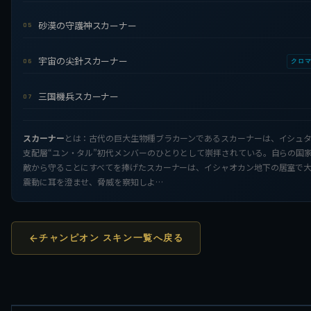
砂漠の守護神スカーナー
05
宇宙の尖針スカーナー
06
クロ
三国機兵スカーナー
07
スカーナー
とは：古代の巨大生物種ブラカーンであるスカーナーは、イシュ
支配層“ユン・タル”初代メンバーのひとりとして崇拝されている。自らの国
敵から守ることにすべてを捧げたスカーナーは、イシャオカン地下の居室で
震動に耳を澄ませ、脅威を察知しよ…
チャンピオン スキン一覧へ戻る