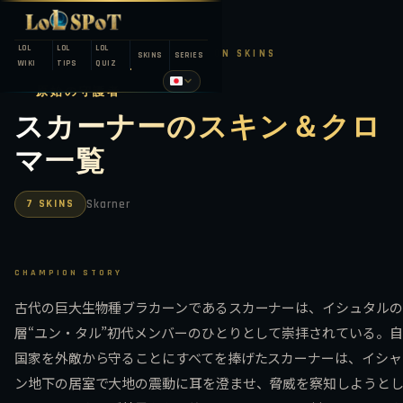
LOL
LOL
LOL
LEAGUE OF LEGENDS — CHAMPION SKINS
SKINS
SERIES
WIKI
TIPS
QUIZ
原始の守護者
スカーナーのスキン＆クロ
マ一覧
7 SKINS
Skarner
CHAMPION STORY
古代の巨大生物種ブラカーンであるスカーナーは、イシュタルの
層“ユン・タル”初代メンバーのひとりとして崇拝されている。
国家を外敵から守ることにすべてを捧げたスカーナーは、イシャ
ン地下の居室で大地の震動に耳を澄ませ、脅威を察知しようと