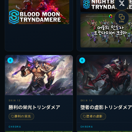
URL
C
C
SKIN 13
SKIN 14
勝利の栄光トリンダメア
堕者の虚影トリンダメア
勝利の栄光
堕者の虚影
CHROMA
CHROMA