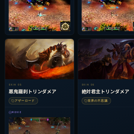
SKIN 05
SKIN 06
悪鬼羅刹トリンダメア
絶対君主トリンダメア
アザーロード
世界の不思議
MOVIE