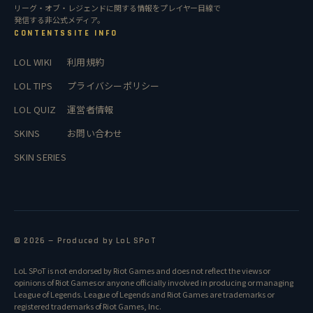
リーグ・オブ・レジェンドに関する情報をプレイヤー目線で
発信する非公式メディア。
CONTENTS
SITE INFO
LOL WIKI
利用規約
LOL TIPS
プライバシーポリシー
LOL QUIZ
運営者情報
SKINS
お問い合わせ
SKIN SERIES
© 2026 — Produced by LoL SPoT
LoL SPoT is not endorsed by Riot Games and does not reflect the views or
opinions of Riot Games or anyone officially involved in producing or managing
League of Legends. League of Legends and Riot Games are trademarks or
registered trademarks of Riot Games, Inc.