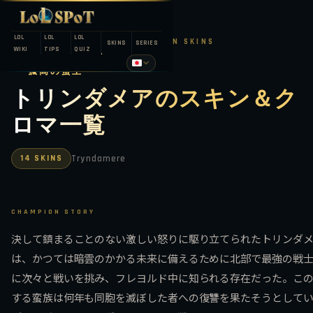
LOL
LOL
LOL
LEAGUE OF LEGENDS — CHAMPION SKINS
SKINS
SERIES
WIKI
TIPS
QUIZ
孤高の蛮王
トリンダメアのスキン＆ク
ロマ一覧
14 SKINS
Tryndamere
CHAMPION STORY
決して鎮まることのない激しい怒りに駆り立てられたトリンダ
は、かつては暗雲のかかる未来に備えるために北部で最強の戦
に次々と戦いを挑み、フレヨルド中に知られる存在だった。こ
する蛮族は何年も同胞を滅ぼした者への復讐を果たそうとして