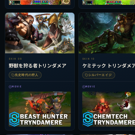
SKIN 09
SKIN 10
野獣を狩る者トリンダメア
ケミテック トリンダメ
先史時代の狩人
シルバーエイジ
MOVIE
MOVIE