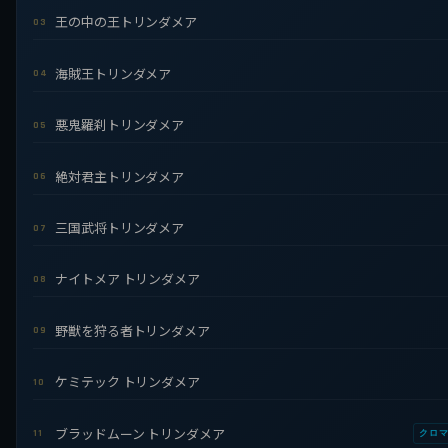
王の中の王トリンダメア
03
海賊王トリンダメア
04
悪鬼羅刹トリンダメア
05
絶対君主トリンダメア
06
三国武将トリンダメア
07
ナイトメア トリンダメア
08
野獣を狩る者トリンダメア
09
ケミテック トリンダメア
10
ブラッドムーン トリンダメア
11
クロ