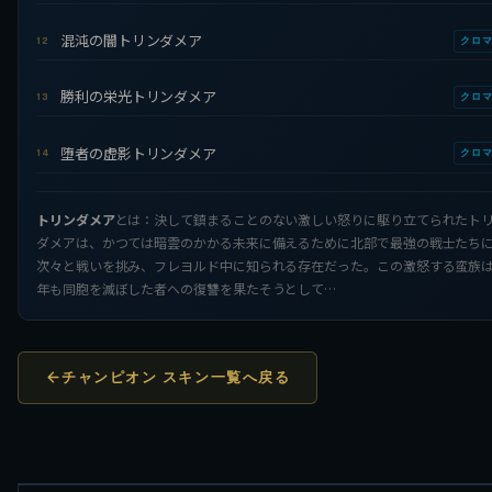
混沌の闇トリンダメア
12
クロ
勝利の栄光トリンダメア
13
クロ
堕者の虚影トリンダメア
14
クロ
トリンダメア
とは：決して鎮まることのない激しい怒りに駆り立てられたト
ダメアは、かつては暗雲のかかる未来に備えるために北部で最強の戦士たち
次々と戦いを挑み、フレヨルド中に知られる存在だった。この激怒する蛮族
年も同胞を滅ぼした者への復讐を果たそうとして…
チャンピオン スキン一覧へ戻る