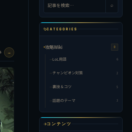
⌕
CATEGORIES
攻略Wiki
0
15
→
LoL用語
6
チャンピオン対策
2
裏技＆コツ
5
話題のテーマ
3
コンテンツ