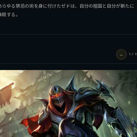
あらゆる禁忌の術を身に付けたゼドは、自分の祖国と自分が新たに
抹殺する。
←
1 / 