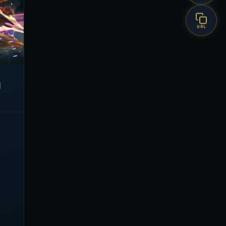
URL
d