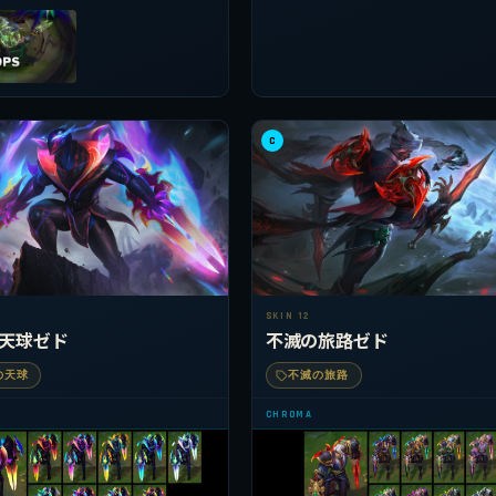
C
SKIN 12
天球ゼド
不滅の旅路ゼド
の天球
不滅の旅路
CHROMA