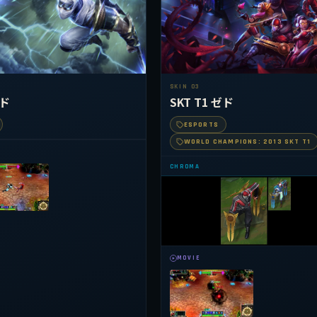
SKIN 03
ド
SKT T1 ゼド
ESPORTS
WORLD CHAMPIONS: 2013 SKT T1
CHROMA
MOVIE