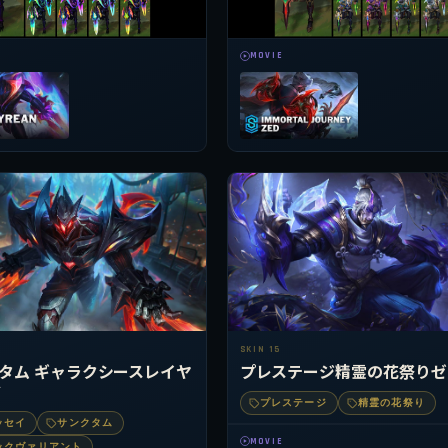
MOVIE
SKIN 15
タム ギャラクシースレイヤ
プレステージ精霊の花祭りゼ
ド
プレステージ
精霊の花祭り
ッセイ
サンクタム
MOVIE
ックヴァリアント