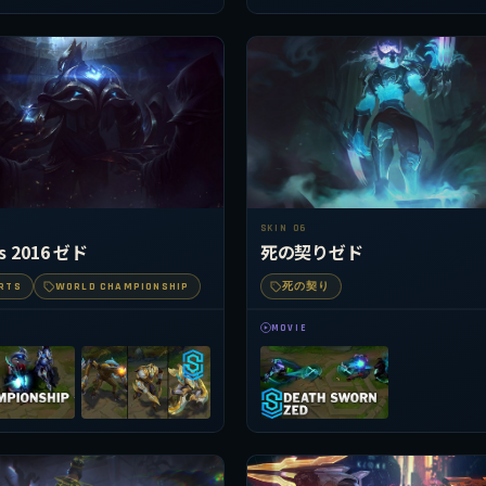
SKIN 06
s 2016 ゼド
死の契りゼド
RTS
WORLD CHAMPIONSHIP
死の契り
MOVIE