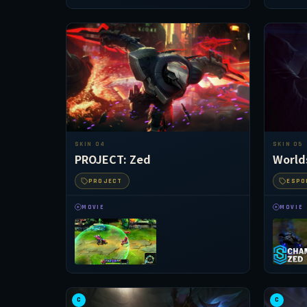
SKIN 04
SKIN 05
PROJECT: Zed
World
PROJECT
ESPO
MOVIE
MOVIE
C
C