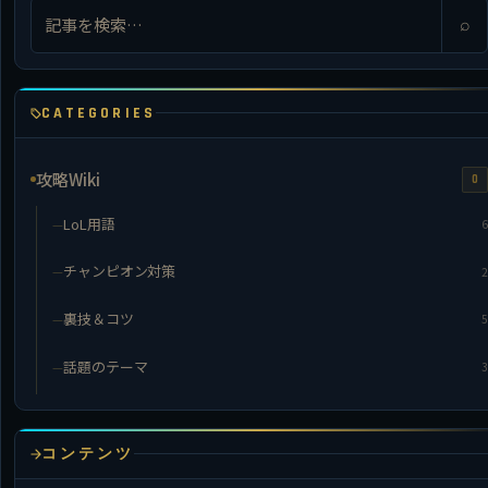
⌕
CATEGORIES
攻略Wiki
0
LoL用語
6
チャンピオン対策
2
裏技＆コツ
5
話題のテーマ
3
コンテンツ