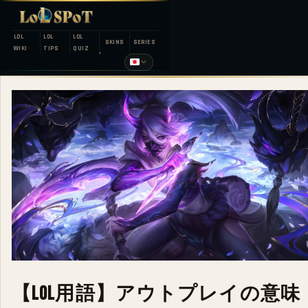
LOL
LOL
LOL
SKINS
SERIES
WIKI
TIPS
QUIZ
【LoL用語】アウトプレイの意味