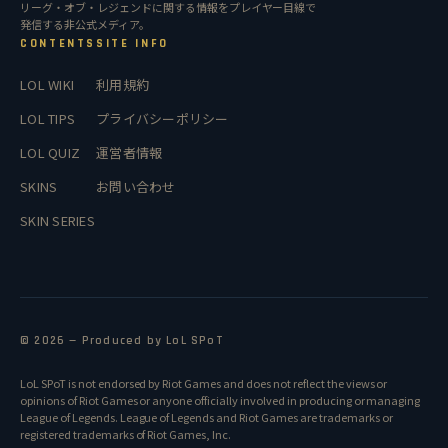
リーグ・オブ・レジェンドに関する情報をプレイヤー目線で
発信する非公式メディア。
CONTENTS
SITE INFO
LOL WIKI
利用規約
LOL TIPS
プライバシーポリシー
LOL QUIZ
運営者情報
SKINS
お問い合わせ
SKIN SERIES
© 2026 — Produced by LoL SPoT
LoL SPoT is not endorsed by Riot Games and does not reflect the views or
opinions of Riot Games or anyone officially involved in producing or managing
League of Legends. League of Legends and Riot Games are trademarks or
registered trademarks of Riot Games, Inc.