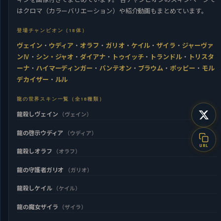
はクロマ（カラーバリエーション）や紹介動画もまとめています。
登場チャンピオン（18体）
ヴェイン
・
ウディア
・
オラフ
・
ガリオ
・
ケイル
・
ザイラ
・
ジャーヴァ
ンⅣ
・
シン・ジャオ
・
ダイアナ
・
トゥイッチ
・
トランドル
・
トリスタ
ーナ
・
ハイマーディンガー
・
パンテオン
・
ブラウム
・
ポッピー
・
モル
デカイザー
・
ルル
龍の世界スキン一覧（全18種類）
龍殺しヴェイン
（ヴェイン）
龍の啓示ウディア
（ウディア）
URL
龍殺しオラフ
（オラフ）
龍の守護者ガリオ
（ガリオ）
龍殺しケイル
（ケイル）
龍の魔女ザイラ
（ザイラ）