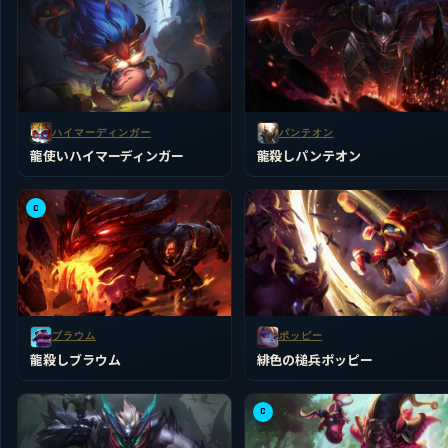
ハイマーディンガー
パンテオン
龍使いハイマーディンガー
龍殺しパンテオン
C
ブラウム
ポッピー
龍殺しブラウム
緋色の槌兵ポッピー
C