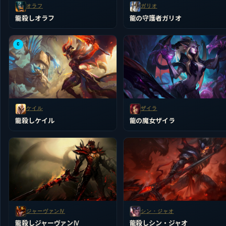
オラフ
ガリオ
龍殺しオラフ
龍の守護者ガリオ
C
ケイル
ザイラ
龍殺しケイル
龍の魔女ザイラ
ジャーヴァンⅣ
シン・ジャオ
龍殺しジャーヴァンⅣ
龍殺しシン・ジャオ