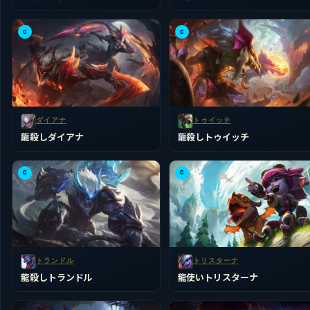
C
C
ダイアナ
トゥイッチ
龍殺しダイアナ
龍殺しトゥイッチ
C
C
トランドル
トリスターナ
龍殺しトランドル
龍使いトリスターナ