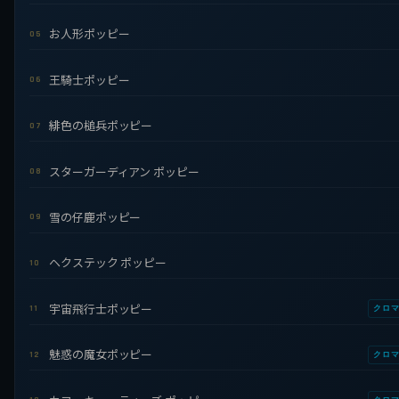
お人形ポッピー
05
王騎士ポッピー
06
緋色の槌兵ポッピー
07
スターガーディアン ポッピー
08
雪の仔鹿ポッピー
09
ヘクステック ポッピー
10
宇宙飛行士ポッピー
11
クロ
魅惑の魔女ポッピー
12
クロ