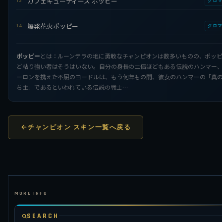
カフェキューティーズ ポッピー
13
クロ
爆発花火ポッピー
14
クロ
ポッピー
とは：ルーンテラの地に勇敢なチャンピオンは数多いものの、ポッ
ど粘り強い者はそうはいない。自分の身長の二倍ほどもある伝説のハンマー
ーロンを携えた不屈のヨードルは、もう何年もの間、彼女のハンマーの「真
ち主」であるといわれている伝説の戦士…
チャンピオン スキン一覧へ戻る
SEARCH