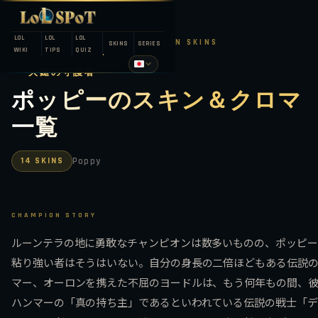
LOL
LOL
LOL
LEAGUE OF LEGENDS — CHAMPION SKINS
SKINS
SERIES
WIKI
TIPS
QUIZ
大鎚の守護者
ポッピーのスキン＆クロマ
一覧
14 SKINS
Poppy
CHAMPION STORY
ルーンテラの地に勇敢なチャンピオンは数多いものの、ポッピー
粘り強い者はそうはいない。自分の身長の二倍ほどもある伝説
マー、オーロンを携えた不屈のヨードルは、もう何年もの間、
ハンマーの「真の持ち主」であるといわれている伝説の戦士「デ