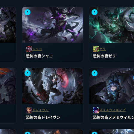
C
C
シャコ
ゼリ
恐怖の夜シャコ
恐怖の夜ゼリ
C
C
ドレイヴン
ヌヌ＆ウィルンプ
恐怖の夜ドレイヴン
恐怖の夜ヌヌ＆ウィル