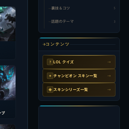
裏技＆コツ
5
話題のテーマ
3
コンテンツ
LOL クイズ
?
→
チャンピオン スキン一覧
✦
→
スキンシリーズ一覧
◈
→
ンプ