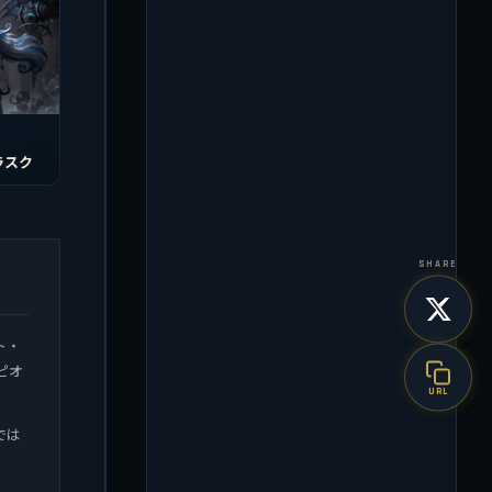
ラスク
SHARE
ト・
ピオ
URL
では