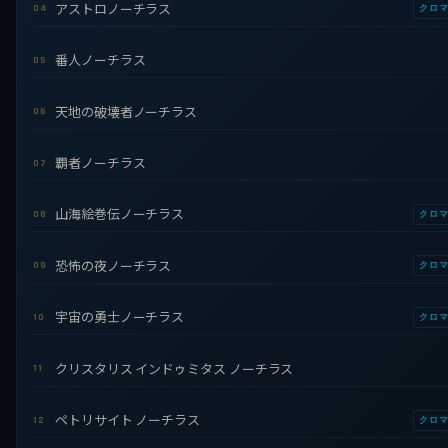
アストロノーチラス
04
クロ
番人ノーチラス
05
天地の破壊者ノーチラス
06
覇者ノーチラス
07
山海絵巻伝ノーチラス
08
クロ
恐怖の夜ノーチラス
09
クロ
宇宙の勇士ノーチラス
10
クロ
クリスタリス インドゥミタス ノーチラス
11
ペトリサイト ノーチラス
12
クロ