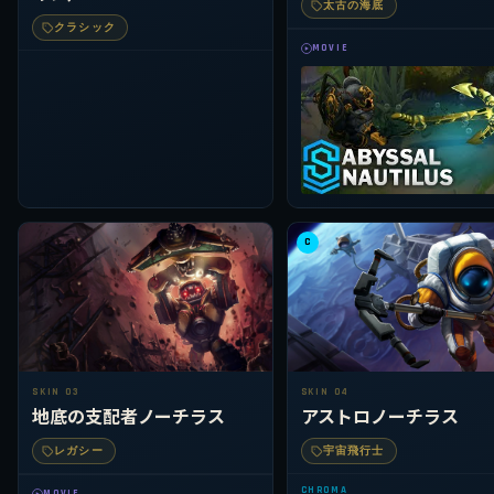
太古の海底
クラシック
MOVIE
C
SKIN 03
SKIN 04
地底の支配者ノーチラス
アストロノーチラス
レガシー
宇宙飛行士
CHROMA
MOVIE