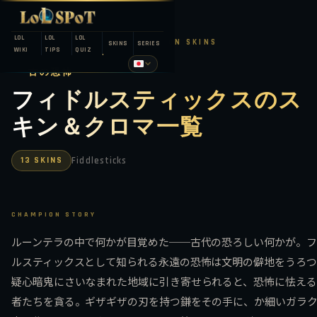
LOL
LOL
LOL
LEAGUE OF LEGENDS — CHAMPION SKINS
SKINS
SERIES
WIKI
TIPS
QUIZ
古の恐怖
フィドルスティックスのス
キン＆クロマ一覧
13 SKINS
Fiddlesticks
CHAMPION STORY
ルーンテラの中で何かが目覚めた──古代の恐ろしい何かが。フ
ルスティックスとして知られる永遠の恐怖は文明の僻地をうろつ
疑心暗鬼にさいなまれた地域に引き寄せられると、恐怖に怯える
者たちを貪る。ギザギザの刃を持つ鎌をその手に、か細いガラク