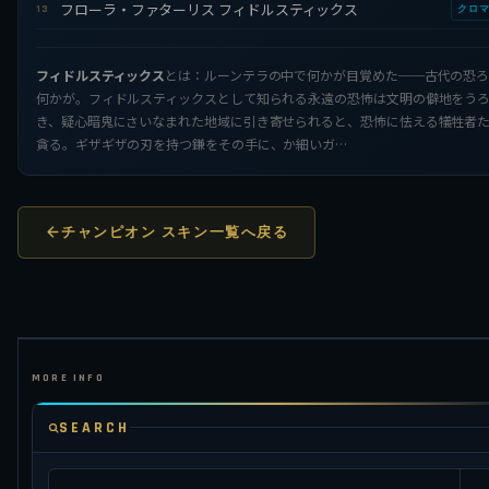
フローラ・ファターリス フィドルスティックス
13
クロ
フィドルスティックス
とは：ルーンテラの中で何かが目覚めた──古代の恐
何かが。フィドルスティックスとして知られる永遠の恐怖は文明の僻地をう
き、疑心暗鬼にさいなまれた地域に引き寄せられると、恐怖に怯える犠牲者
貪る。ギザギザの刃を持つ鎌をその手に、か細いガ…
チャンピオン スキン一覧へ戻る
SEARCH