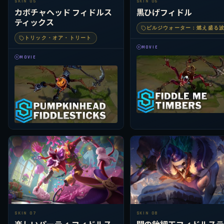
SKIN 05
SKIN 06
カボチャヘッド フィドルス
黒ひげフィドル
ティックス
ビルジウォーター：燃え盛る
トリック・オア・トリート
MOVIE
MOVIE
SKIN 07
SKIN 08
楽しいパーティ フィドルス
闇の飴細工フィドルステ