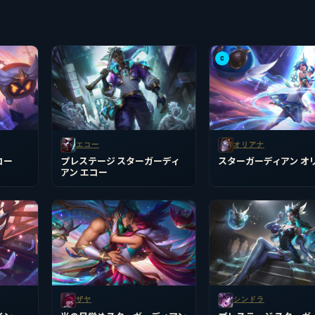
C
エコー
オリアナ
コー
プレステージ スターガーディ
スターガーディアン オ
アン エコー
ザヤ
シンドラ