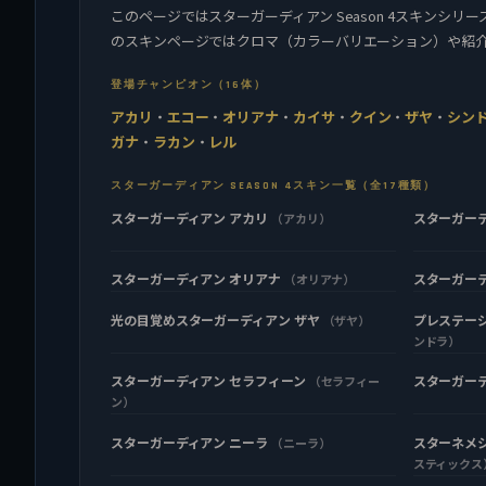
このページではスターガーディアン Season 4スキンシ
のスキンページではクロマ（カラーバリエーション）や紹
登場チャンピオン（16体）
アカリ
・
エコー
・
オリアナ
・
カイサ
・
クイン
・
ザヤ
・
シン
ガナ
・
ラカン
・
レル
スターガーディアン SEASON 4スキン一覧（全17種類）
スターガーディアン アカリ
スターガー
（アカリ）
スターガーディアン オリアナ
スターガー
（オリアナ）
光の目覚めスターガーディアン ザヤ
プレステージ
（ザヤ）
ンドラ）
スターガーディアン セラフィーン
スターガー
（セラフィー
ン）
スターガーディアン ニーラ
スターネメ
（ニーラ）
スティックス