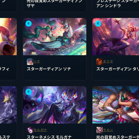
イン
光の目覚めスターガーディアン
プレステージ スターガ
ザヤ
アン シンドラ
C
C
ソナ
タリヤ
ラフィ
スターガーディアン ソナ
スターガーディアン タ
C
モルガナ
ラカン
ルステ
スターネメシス モルガナ
光の目覚めスターガー