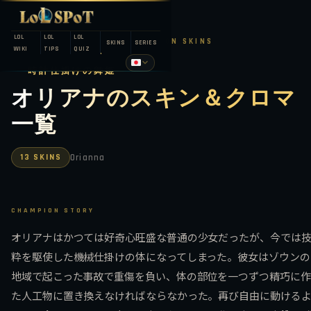
LOL
LOL
LOL
LEAGUE OF LEGENDS — CHAMPION SKINS
SKINS
SERIES
WIKI
TIPS
QUIZ
時計仕掛けの舞姫
オリアナのスキン＆クロマ
一覧
13 SKINS
Orianna
CHAMPION STORY
オリアナはかつては好奇心旺盛な普通の少女だったが、今では
粋を駆使した機械仕掛けの体になってしまった。彼女はゾウンの
地域で起こった事故で重傷を負い、体の部位を一つずつ精巧に作
た人工物に置き換えなければならなかった。再び自由に動ける