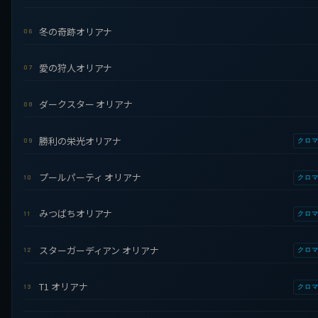
冬の奇跡オリアナ
06
愛の狩人オリアナ
07
ダークスター オリアナ
08
勝利の栄光オリアナ
09
クロ
プールパーティ オリアナ
10
クロ
みつばちオリアナ
11
クロ
スターガーディアン オリアナ
12
クロ
T1 オリアナ
13
クロ