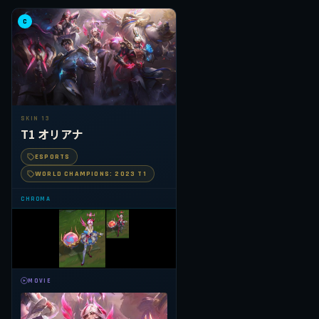
C
SKIN 13
T1 オリアナ
ESPORTS
WORLD CHAMPIONS: 2023 T1
CHROMA
MOVIE